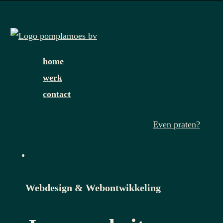
Skip
to
main
content
Menu
home
werk
contact
Even praten?
whatsapp
phone
email
Webdesign & Webontwikkeling